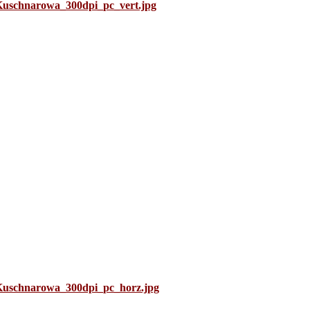
uschnarowa_300dpi_pc_vert.jpg
uschnarowa_300dpi_pc_horz.jpg